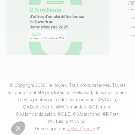
© Copyright 2026 Hellowork, Tous droits reservés. Toutes
les photos ont été produites par Hellowork dans nos locaux.
Crédits photos par ordre alphabétique : ©V.Camu,
©A.Delespierre, ©W.Fernandes, ©C.Ferrand,
©A.Hambardzumian, ©C.LÊ, ©S.Marchand, ©R.Petit,
©H.Tallon, ©A.Vinot.
Développé par
If/Else Agency
©