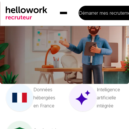
er
Hellowork,
1
acteur
digital français du
Démarrer mes recrutem
recrutement
Rejoignez plus de 80 000 professionnels et exploitez le
meilleur de la Tech RH pour vos recrutements.
Demandez à être rappelé
Données
Intelligence
hébergées
artificielle
en France
intégrée