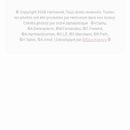
© Copyright 2026 Hellowork, Tous droits reservés. Toutes
les photos ont été produites par Hellowork dans nos locaux.
Crédits photos par ordre alphabétique : ©V.Camu,
©A.Delespierre, ©W.Fernandes, ©C.Ferrand,
©A.Hambardzumian, ©C.LÊ, ©S.Marchand, ©R.Petit,
©H.Tallon, ©A.Vinot. | Développé par
If/Else Agency
©