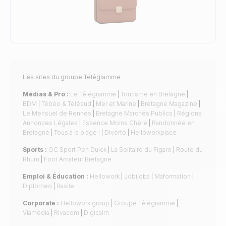
Les sites du groupe Télégramme
Médias & Pro :
Le Télégramme
|
Tourisme en Bretagne
|
BDM
|
Tébéo & Télésud
|
Mer et Marine
|
Bretagne Magazine
|
Le Mensuel de Rennes
|
Bretagne Marchés Publics
|
Régions
Annonces Légales
|
Essence Moins Chère
|
Randonnée en
Bretagne
|
Tous à la plage !
|
Diverto
|
Helloworkplace
Sports :
OC Sport Pen Duick
|
La Solitaire du Figaro
|
Route du
Rhum
|
Foot Amateur Bretagne
Emploi & Éducation :
Hellowork
|
Jobijoba
|
Maformation
|
Diplomeo
|
Basile
Corporate :
Hellowork group
|
Groupe Télégramme
|
Viamédia
|
Rivacom
|
Digicairn