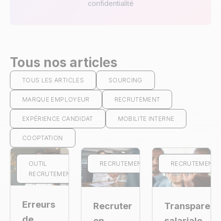
confidentialité
Tous nos articles
TOUS LES ARTICLES
SOURCING
MARQUE EMPLOYEUR
RECRUTEMENT
EXPÉRIENCE CANDIDAT
MOBILITE INTERNE
COOPTATION
OUTIL
RECRUTEMENT
RECRUTEMENT
RECRUTEMENT
Erreurs
Recruter
Transparen
de
en
salariale