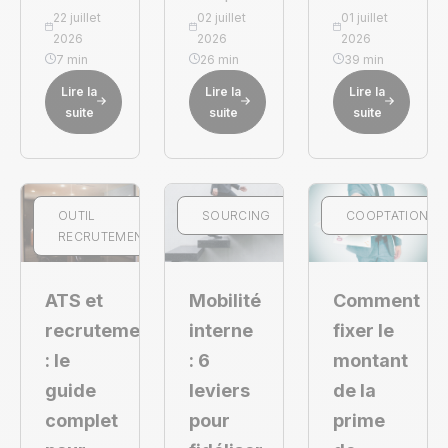
22 juillet
02 juillet
01 juillet
2026
2026
2026
7 min
26 min
39 min
Lire la
Lire la
Lire la
suite
suite
suite
OUTIL
SOURCING
COOPTATION
RECRUTEMENT
ATS et
Mobilité
Comment
recrutement
interne
fixer le
: le
: 6
montant
guide
leviers
de la
complet
pour
prime