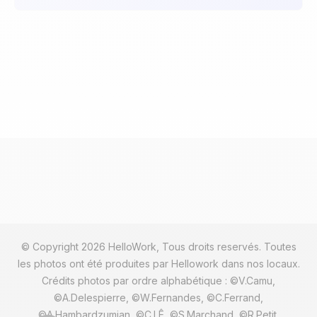
© Copyright 2026 HelloWork, Tous droits reservés. Toutes
les photos ont été produites par Hellowork dans nos locaux.
Crédits photos par ordre alphabétique : ©V.Camu,
©A.Delespierre, ©W.Fernandes, ©C.Ferrand,
©A.Hambardzumian, ©C.LÊ, ©S.Marchand, ©R.Petit,