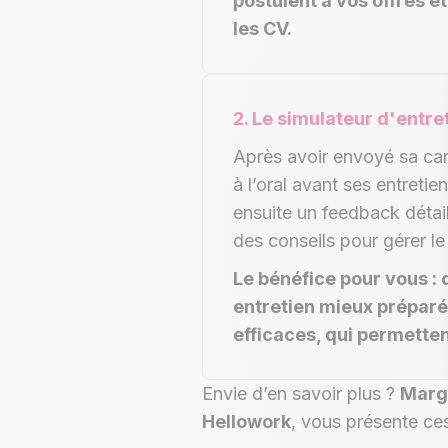
postulent à vos offres e
les CV.
2. Le
si
mulateur d'entre
Après avoir envoyé sa can
à l’oral avant ses entretien
ensuite un feedback détail
des conseils pour gérer le
Le bénéfice pour vous : 
entretien mieux préparé
efficaces, qui permette
Envie d’en savoir plus ?
Marg
Hellowork
, vous présente ce