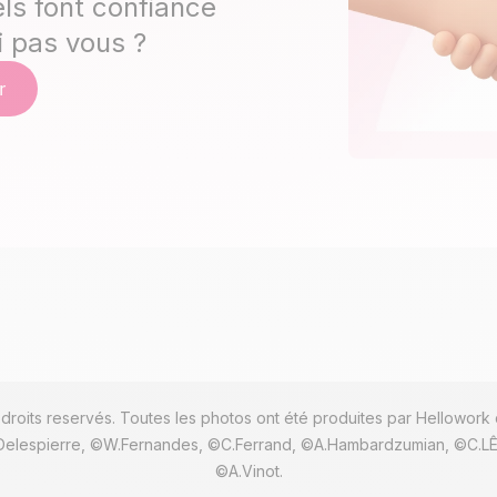
ls font confiance
i pas vous ?
roits reservés. Toutes les photos ont été produites par Hellowork 
Delespierre, ©W.Fernandes, ©C.Ferrand, ©A.Hambardzumian, ©C.LÊ,
©A.Vinot.