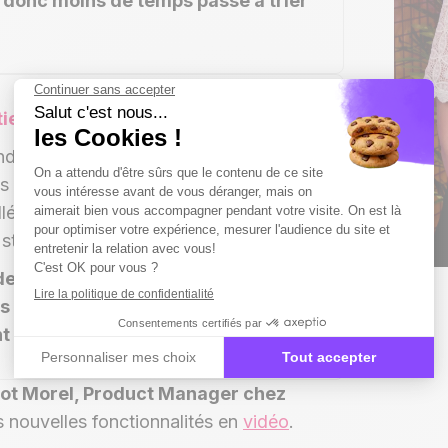
t donc moins de temps passé à trier
tien
didature, le candidat peut s’entraîner
s avec un recruteur virtuel. Il reçoit
lé sur la qualité de ses réponses et
 stress des entretiens.
des candidats qui arrivent en
s et donc des entretiens plus
nt de mieux évaluer les candidats.
ot Morel, Product Manager chez
s nouvelles fonctionnalités en
vidéo
.