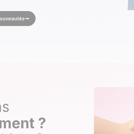
nouveautés
ns
ement ?