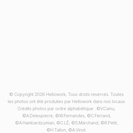
© Copyright 2026 Hellowork, Tous droits reservés. Toutes
les photos ont été produites par Hellowork dans nos locaux.
Crédits photos par ordre alphabétique : ©V.Camu,
©A.Delespierre, ©W.Fernandes, ©C.Ferrand,
©A.Hambardzumian, ©C.LÊ, ©S.Marchand, ©R.Petit,
©H.Tallon, ©A.Vinot.