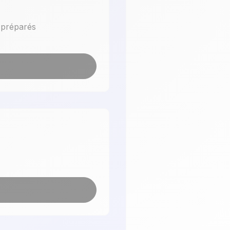
 préparés
A