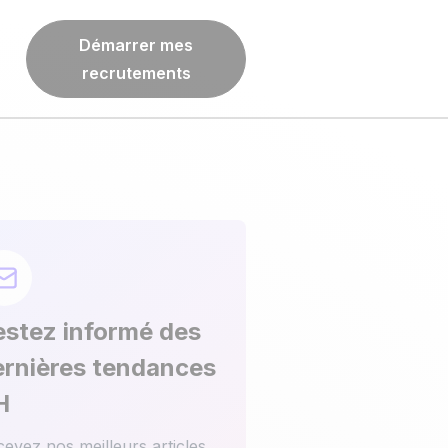
T
Démarrer mes
recrutements
estez informé des
ernières tendances
H
evez nos meilleurs articles,