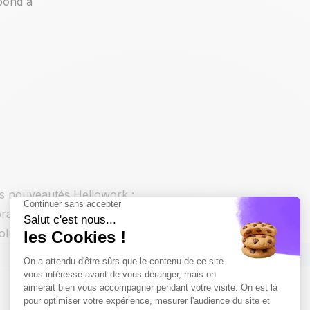
pond à
res nouveautés Hellowork :
orations de l’expérience
olutions.