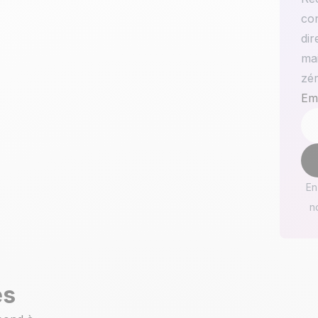
con
dir
mai
zé
Ema
En
n
es