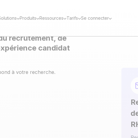
RENCE
RECRUTEMENT
COOPTATION
OUTIL RECRUTEMEN
Solutions
Produits
Ressources
Tarifs
Se connecter
s RH pratiques et
du recrutement, de
l'expérience candidat
pond à votre recherche.
R
d
R
Rec