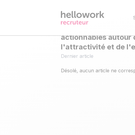
←
SOURCING
TRANSPA
Retour
Explorez des contenu
actionnables autour 
l'attractivité et de 
Dernier article
Désolé, aucun article ne corres